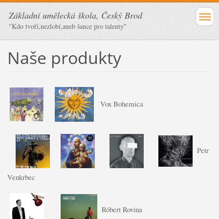
Základní umělecká škola, Český Brod
"Kdo tvoří,nezlobí,aneb šance pro talenty"
Naše produkty
Vox Bohemica
Petr
Venkrbec
Róbert Rovina