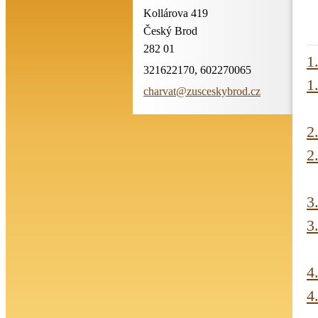
Kollárova 419
Český Brod
282 01
1
321622170, 602270065
1
charvat@
zuscesky
brod.cz
2
2
3
3
4
4