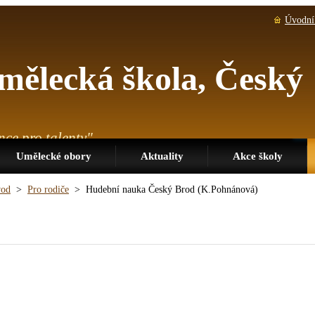
Úvodní 
mělecká škola, Český
nce pro talenty"
Umělecké obory
Aktuality
Akce školy
od
>
Pro rodiče
>
Hudební nauka Český Brod (K.Pohnánová)