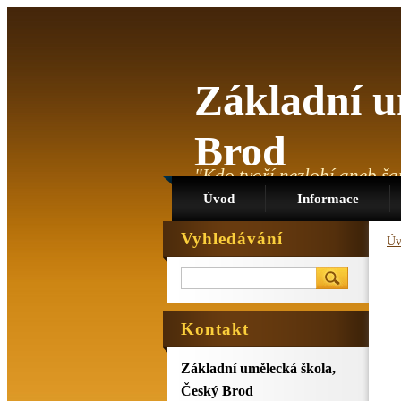
Základní u
Brod
"Kdo tvoří,nezlobí,aneb ša
Úvod
Informace
Vyhledávání
Úv
Kontakt
Základní umělecká škola,
Český Brod