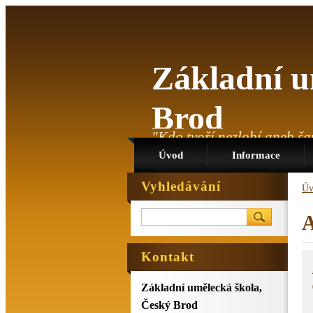
Základní u
Brod
"Kdo tvoří,nezlobí,aneb ša
Úvod
Informace
Vyhledávání
Úv
A
Kontakt
Základní umělecká škola,
Český Brod