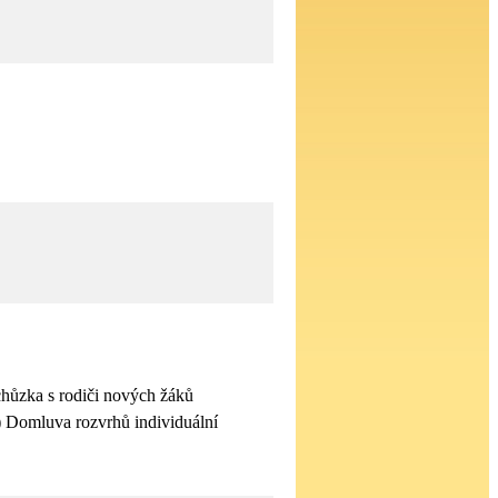
ůzka s rodiči nových žáků
é) Domluva rozvrhů individuální