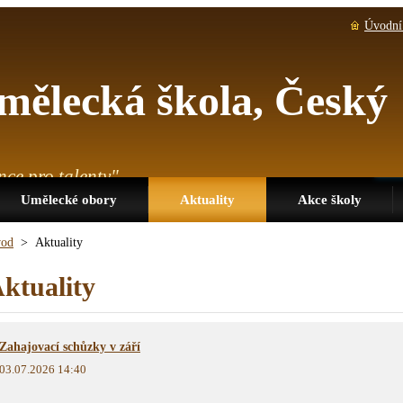
Úvodní 
mělecká škola, Český
nce pro talenty"
Umělecké obory
Aktuality
Akce školy
od
>
Aktuality
ktuality
Zahajovací schůzky v září
03.07.2026 14:40