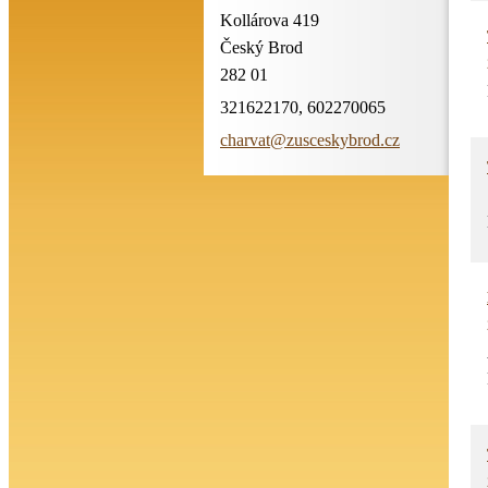
Kollárova 419
Český Brod
282 01
321622170, 602270065
charvat@
zuscesky
brod.cz