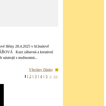
vé flétny 28.4.2025 v hl.budově
VÁ Kurz zábavná a kreativní
 nástrojů s možnostmi...
Všechny články
1
|
2
|
3
|
4
|
5
>
>>