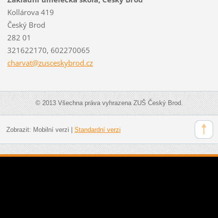
Kollárova 419
Český Brod
282 01
321622170, 602270065
charvat@
zuscesky
brod.cz
© 2013 Všechna práva vyhrazena ZUŠ Český Brod.
Zobrazit:
Mobilní verzi
|
Standardní verzi