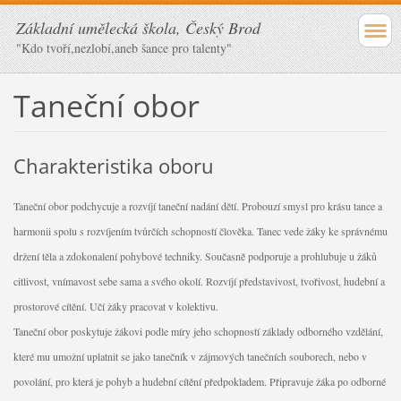
Základní umělecká škola, Český Brod
"Kdo tvoří,nezlobí,aneb šance pro talenty"
Taneční obor
Charakteristika oboru
Taneční obor podchycuje a rozvíjí taneční nadání dětí. Probouzí smysl pro krásu tance a
harmonii spolu s rozvíjením tvůrčích schopností člověka. Tanec vede žáky ke správnému
držení těla a zdokonalení pohybové techniky. Současně podporuje a prohlubuje u žáků
citlivost, vnímavost sebe sama a svého okolí. Rozvíjí představivost, tvořivost, hudební a
prostorové cítění. Učí žáky pracovat v kolektivu.
Taneční obor poskytuje žákovi podle míry jeho schopností základy odborného vzdělání,
které mu umožní uplatnit se jako tanečník v zájmových tanečních souborech, nebo v
povolání, pro která je pohyb a hudební cítění předpokladem. Připravuje žáka po odborné