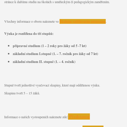
stránce k dalšímu studiu na školách s uměleckým či pedagogickým zaměřením.
Všechny informace o oboru naleznete ve
Školním vzdělávacím programu
.
Výuka je rozdělena do tří stupňů:
přípravné studium (1 – 2 roky pro žáky od 5 -7 let)
základní studium I.stupně (1. – 7. ročník pro žáky od 7 let)
základní studium II. stupně (1. – 4. ročník)
Stupně tvoří jednotlivé vyučovací skupiny, které mají oddělenou výuku.
Skupinu tvoří 5 – 15 žáků.
Představení
:
Informace o našich vystoupeních naleznete zde