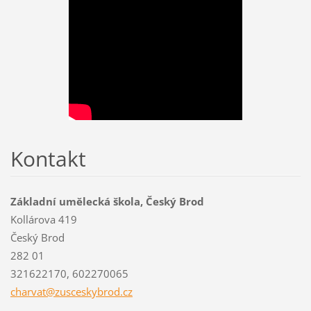
Kontakt
Základní umělecká škola, Český Brod
Kollárova 419
Český Brod
282 01
321622170, 602270065
charvat@
zuscesky
brod.cz