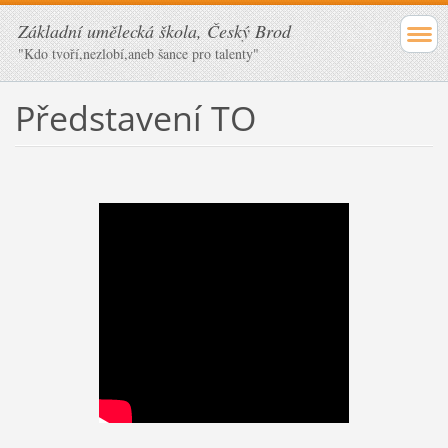
Základní umělecká škola, Český Brod
"Kdo tvoří,nezlobí,aneb šance pro talenty"
Představení TO