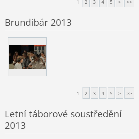
1
2
3
4
5
>
>>
Brundibár 2013
1
2
3
4
5
>
>>
Letní táborové soustředění
2013